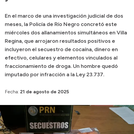
Transparencia
En el marco de una investigación judicial de dos
Presupuesto
meses, la Policía de Río Negro concretó este
Boletín Oficial
miércoles dos allanamientos simultáneos en Villa
Regina, que arrojaron resultados positivos e
Compras y licitaciones
incluyeron el secuestro de cocaína, dinero en
Consulta de expedientes
efectivo, celulares y elementos vinculados al
Consulta de pago a proveedores
fraccionamiento de droga. Un hombre quedó
Convocatorias
imputado por infracción a la Ley 23.737.
Intranet
Login
Fecha:
21 de agosto de 2025