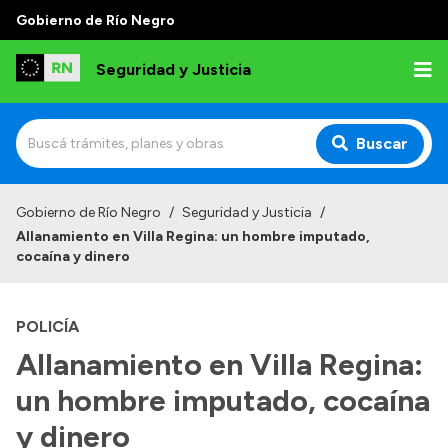
Gobierno de Río Negro
Seguridad y Justicia
Buscar
Inicio
Gobierno de Río Negro
/
Seguridad y Justicia
/
Allanamiento en Villa Regina: un hombre imputado,
Institucional
cocaína y dinero
Misión
POLICÍA
Autoridades
Allanamiento en Villa Regina:
Delegaciones
un hombre imputado, cocaína
Normativa
y dinero