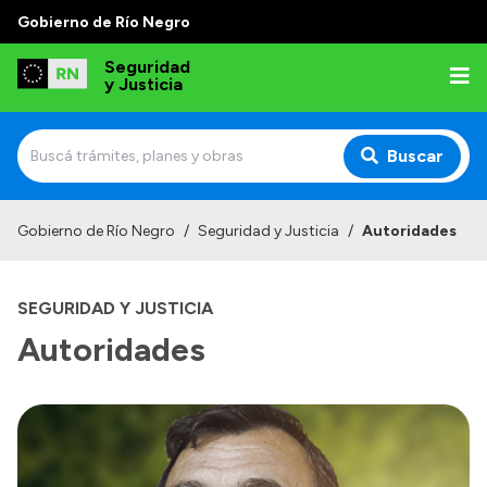
Gobierno de Río Negro
Seguridad
y Justicia
Buscar
Inicio
Gobierno de Río Negro
/
Seguridad y Justicia
/
Autoridades
Institucional
SEGURIDAD Y JUSTICIA
Misión
Autoridades
Autoridades
Delegaciones
Normativa