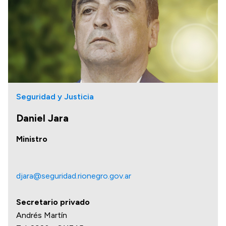
Transparencia
Presupuesto
Boletín Oficial
Compras y licitaciones
Consulta de expedientes
Seguridad y Justicia
Consulta de pago a proveedores
Daniel Jara
Convocatorias
Intranet
Ministro
Login
djara@seguridad.rionegro.gov.ar
Secretario privado
Andrés Martín