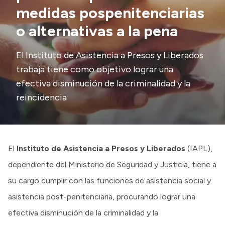
medidas pospenitenciarias
Transparencia
o alternativas a la pena
Presupuesto
Boletín Oficial
El Instituto de Asistencia a Presos y Liberados
trabaja tiene como objetivo lograr una
Compras y licitaciones
efectiva disminución de la criminalidad y la
Consulta de expedientes
reincidencia
Consulta de pago a proveedores
Convocatorias
Intranet
El
Instituto de Asistencia a Presos y Liberados
(IAPL),
Login
dependiente del Ministerio de Seguridad y Justicia, tiene a
su cargo cumplir con las funciones de asistencia social y
asistencia post-penitenciaria, procurando lograr una
efectiva disminución de la criminalidad y la