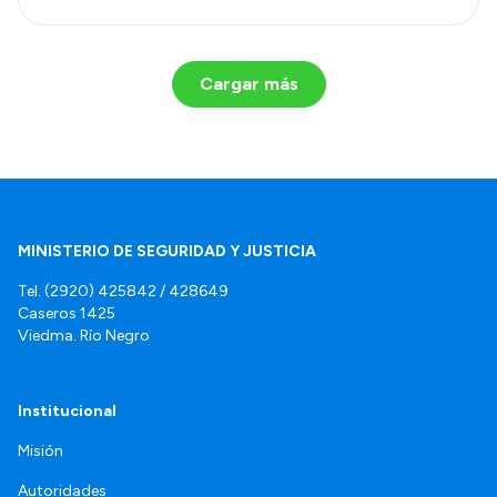
Cargar más
MINISTERIO DE SEGURIDAD Y JUSTICIA
Tel. (2920) 425842 / 428649
Caseros 1425
Viedma. Río Negro
Institucional
Misión
Autoridades