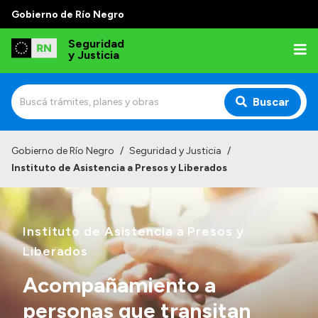
Gobierno de Río Negro
Seguridad
y Justicia
Buscar
Inicio
Gobierno de Río Negro
/
Seguridad y Justicia
/
Instituto de Asistencia a Presos y Liberados
Institucional
Misión
Instituto de Asistencia a Presos y
Autoridades
Liberados
Delegaciones
Normativa
Acompañamiento a
personas que transitan