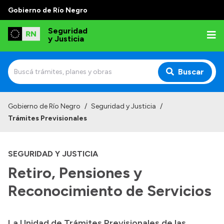
Gobierno de Río Negro
Seguridad
y Justicia
Buscar
Inicio
Gobierno de Río Negro
/
Seguridad y Justicia
/
Trámites Previsionales
Institucional
Misión
SEGURIDAD Y JUSTICIA
Autoridades
Retiro, Pensiones y
Delegaciones
Reconocimiento de Servicios
Normativa
La Unidad de Trámites Previsionales de las