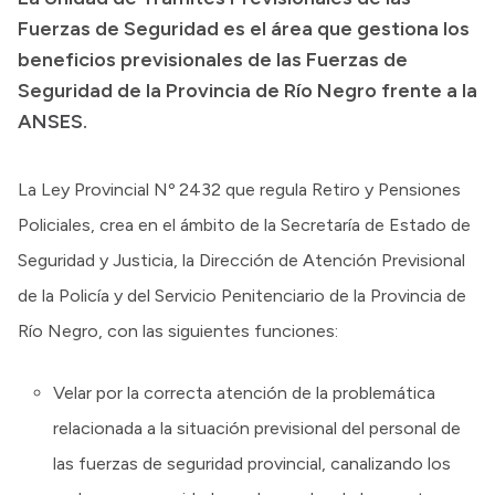
Fuerzas de Seguridad es el área que gestiona los
Transparencia
beneficios previsionales de las Fuerzas de
Presupuesto
Seguridad de la Provincia de Río Negro frente a la
Boletín Oficial
ANSES.
Compras y licitaciones
Consulta de expedientes
La Ley Provincial Nº 2432 que regula Retiro y Pensiones
Consulta de pago a proveedores
Policiales, crea en el ámbito de la Secretaría de Estado de
Convocatorias
Seguridad y Justicia, la Dirección de Atención Previsional
Intranet
de la Policía y del Servicio Penitenciario de la Provincia de
Login
Río Negro, con las siguientes funciones:
Velar por la correcta atención de la problemática
relacionada a la situación previsional del personal de
las fuerzas de seguridad provincial, canalizando los