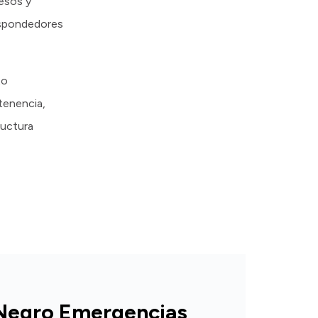
esos y
espondedores
to
rtenencia,
ructura
Negro Emergencias