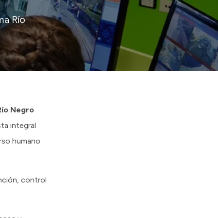
ma Río
Río Negro
ta integral
curso humano
nción, control