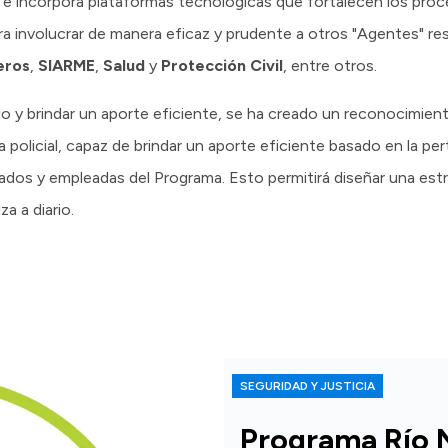
 e incorpora plataformas tecnológicas que fortalecen los proc
a involucrar de manera eficaz y prudente a otros "Agentes" r
eros
,
SIARME
,
Salud
y
Protección Civil
, entre otros.
ajo y brindar un aporte eficiente, se ha creado un reconocimien
a policial, capaz de brindar un aporte eficiente basado en la pe
eados y empleadas del Programa. Esto permitirá diseñar una est
za a diario.
SEGURIDAD Y JUSTICIA
Programa Río 