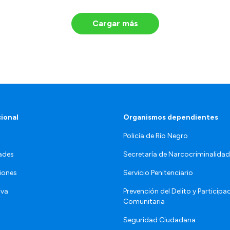
Cargar más
cional
Organismos dependientes
Policía de Río Negro
ades
Secretaría de Narcocriminalid
iones
Servicio Penitenciario
iva
Prevención del Delito y Participa
Comunitaria
Seguridad Ciudadana