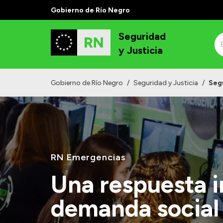
Gobierno de Río Negro
Seguridad
y Justicia
Gobierno de Río Negro
/
Seguridad y Justicia
/
Seg
RN Emergencias
Una respuesta i
demanda social