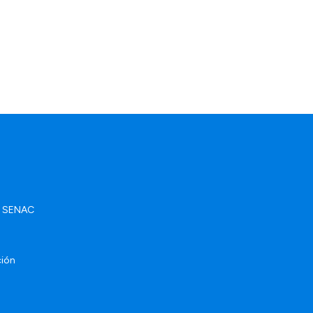
ad SENAC
ción