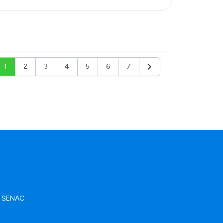
1
2
3
4
5
6
7
Siguiente
ad SENAC