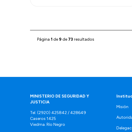
Página
1
de
9
de
73
resultados
MINISTERIO DE SEGURIDAD Y
Institu
JUSTICIA
Misión
Tel. (2920) 425842 / 428649
Autorid
Caseros 1425
Viedma. Río Negro
Delegac