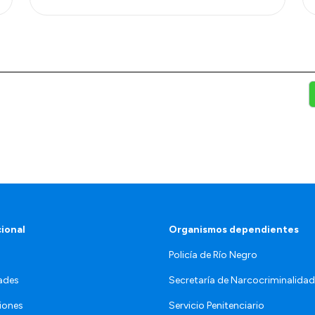
cional
Organismos dependientes
Policía de Río Negro
ades
Secretaría de Narcocriminalid
iones
Servicio Penitenciario