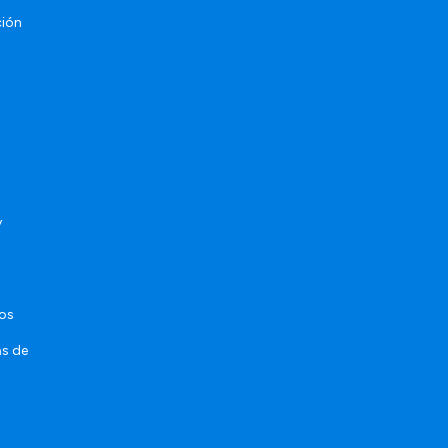
ción
y
sos
as de