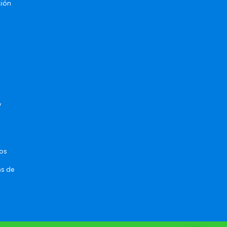
ción
y
sos
as de