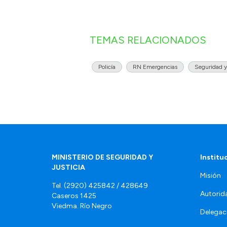
TEMAS RELACIONADOS
Policía
RN Emergencias
Seguridad y
MINISTERIO DE SEGURIDAD Y
Institu
JUSTICIA
Misión
Tel. (2920) 425842 / 428649
Autorid
Caseros 1425
Viedma. Río Negro
Delegac