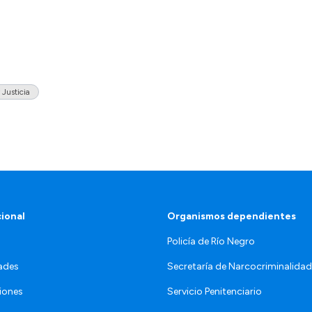
 Justicia
cional
Organismos dependientes
Policía de Río Negro
ades
Secretaría de Narcocriminalid
iones
Servicio Penitenciario