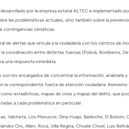
esarrollado por la empresa estatal ALTEC e implementado por 
sobre las problemáticas actuales, sino también sobre la preven
e contingencias climáticas.
ral de alertas que vincula a la ciudadanía con los centros de m
a coordinación entre distintas fuerzas (Policía, Bomberos, Def
ra una respuesta inmediata.
son los encargados de concentrar la información, analizarla y v
con la correspondiente fuerza de atención ciudadana. Asimismo 
 como estadísticas, mapas de crisis y mapas del delito, que pod
tadas a cada problemática en particular.
as, Valcheta, Los Menucos, Dina Huapi, Bariloche, El Bolsón, 
rnández Oro, Allen, Roca, Villa Regina, Choele Choel, Luis Belt