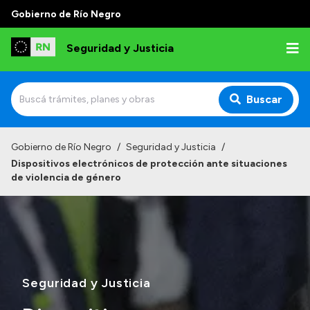
Gobierno de Río Negro
Seguridad y Justicia
Buscar
Inicio
Gobierno de Río Negro
/
Seguridad y Justicia
/
Dispositivos electrónicos de protección ante situaciones
Institucional
de violencia de género
Misión
Autoridades
Delegaciones
Normativa
Seguridad y Justicia