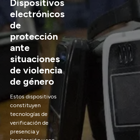
Dispositivos
Transparencia
electrónicos
de
Presupuesto
Boletín Oficial
protección
Compras y licitaciones
ante
Consulta de expedientes
situaciones
Consulta de pago a proveedores
de violencia
Convocatorias
de género
Intranet
Login
Estos dispositivos
constituyen
tecnologías de
verificación de
presencia y