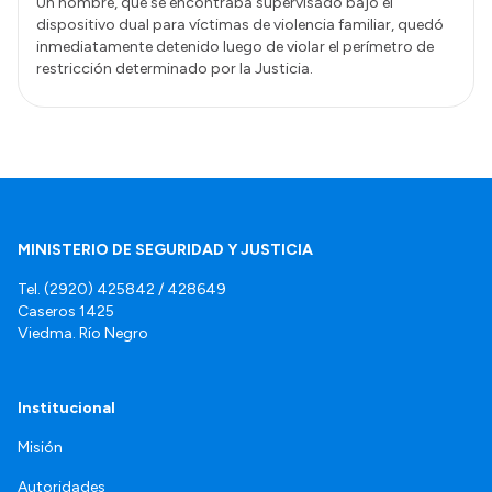
Un hombre, que se encontraba supervisado bajo el
dispositivo dual para víctimas de violencia familiar, quedó
inmediatamente detenido luego de violar el perímetro de
restricción determinado por la Justicia.
MINISTERIO DE SEGURIDAD Y JUSTICIA
Tel. (2920) 425842 / 428649
Caseros 1425
Viedma. Río Negro
Institucional
Misión
Autoridades