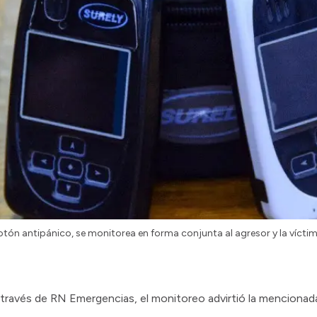
otón antipánico, se monitorea en forma conjunta al agresor y la vícti
través de RN Emergencias, el monitoreo advirtió la mencionada