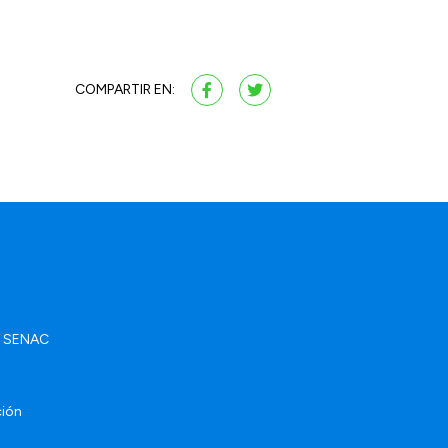
COMPARTIR EN:
ad SENAC
ción