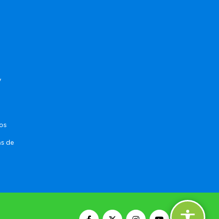
y
sos
as de