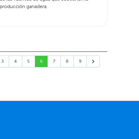
producción ganadera.
3
4
5
6
7
8
9
or
Siguiente