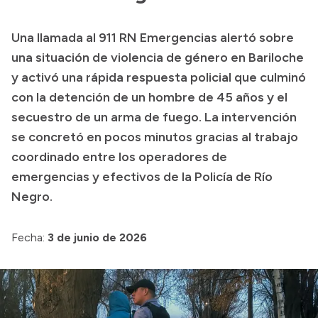
Transparencia
Una llamada al 911 RN Emergencias alertó sobre
Presupuesto
una situación de violencia de género en Bariloche
Boletín Oficial
y activó una rápida respuesta policial que culminó
con la detención de un hombre de 45 años y el
Compras y licitaciones
secuestro de un arma de fuego. La intervención
Consulta de expedientes
se concretó en pocos minutos gracias al trabajo
Consulta de pago a proveedores
coordinado entre los operadores de
Convocatorias
emergencias y efectivos de la Policía de Río
Intranet
Negro.
Login
Fecha:
3 de junio de 2026