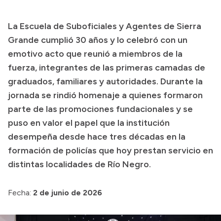
Transparencia
La Escuela de Suboficiales y Agentes de Sierra
Presupuesto
Grande cumplió 30 años y lo celebró con un
Boletín Oficial
emotivo acto que reunió a miembros de la
fuerza, integrantes de las primeras camadas de
Compras y licitaciones
graduados, familiares y autoridades. Durante la
Consulta de expedientes
jornada se rindió homenaje a quienes formaron
Consulta de pago a proveedores
parte de las promociones fundacionales y se
Convocatorias
puso en valor el papel que la institución
Intranet
desempeña desde hace tres décadas en la
Login
formación de policías que hoy prestan servicio en
distintas localidades de Río Negro.
Fecha:
2 de junio de 2026