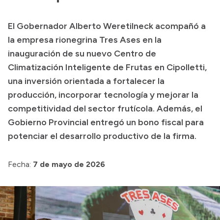
Transparencia
El Gobernador Alberto Weretilneck acompañó a
Presupuesto
la empresa rionegrina Tres Ases en la
Boletín Oficial
inauguración de su nuevo Centro de
Climatización Inteligente de Frutas en Cipolletti,
Compras y licitaciones
una inversión orientada a fortalecer la
Consulta de expedientes
producción, incorporar tecnología y mejorar la
Consulta de pago a proveedores
competitividad del sector frutícola. Además, el
Convocatorias
Gobierno Provincial entregó un bono fiscal para
Intranet
potenciar el desarrollo productivo de la firma.
Login
Fecha:
7 de mayo de 2026