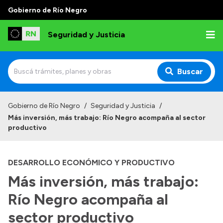
Gobierno de Río Negro
Seguridad y Justicia
Buscar
Inicio
Gobierno de Río Negro
/
Seguridad y Justicia
/
Más inversión, más trabajo: Río Negro acompaña al sector
Institucional
productivo
Misión
DESARROLLO ECONÓMICO Y PRODUCTIVO
Autoridades
Más inversión, más trabajo:
Delegaciones
Río Negro acompaña al
Normativa
sector productivo