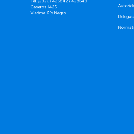
Tel. (2920) 425842 / 428649
Autorid
Caseros 1425
Viedma. Río Negro
Delegac
Normat