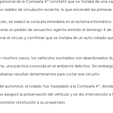
, el personal de la Comsiaría 4° constató que se trataba de una 
 visibles de circulación reciente, lo que encendió las primeras 
ocolo, se realizó la consulta inmediata en el sistema informáti
tenía un pedido de secuestro vigente emitido el domingo 4 de 
rrar el círculo y confirmar que se trataba de un auto robado qu
 En muchos casos, los vehículos sustraídos son abandonados d
a, una práctica conocida en el ambiente delictivo. Sin embargo, 
rbanas resultan determinantes para cortar ese circuito.
 del automóvil, el rodado fue trasladado a la Comisaría 4°, do
 aseguró la preservación del vehículo y se dio intervención a l
posterior restitución a su propietario.