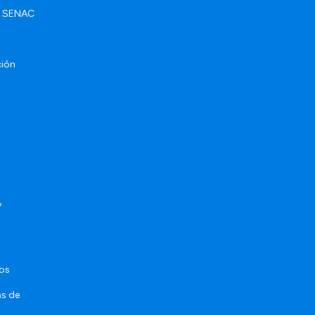
ad SENAC
ción
y
sos
as de