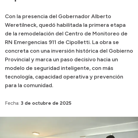
Transparencia
Con la presencia del Gobernador Alberto
Presupuesto
Weretilneck, quedó habilitada la primera etapa
Boletín Oficial
de la remodelación del Centro de Monitoreo de
RN Emergencias 911 de Cipolletti. La obra se
Compras y licitaciones
concreta con una inversión histórica del Gobierno
Consulta de expedientes
Provincial y marca un paso decisivo hacia un
Consulta de pago a proveedores
modelo de seguridad inteligente, con más
Convocatorias
tecnología, capacidad operativa y prevención
Intranet
para la comunidad.
Login
Fecha:
3 de octubre de 2025