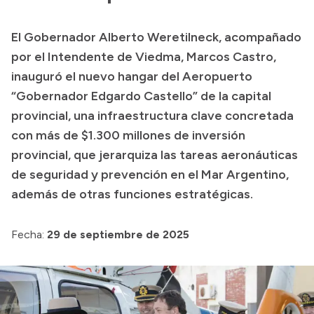
Transparencia
El Gobernador Alberto Weretilneck, acompañado
Presupuesto
por el Intendente de Viedma, Marcos Castro,
Boletín Oficial
inauguró el nuevo hangar del Aeropuerto
“Gobernador Edgardo Castello” de la capital
Compras y licitaciones
provincial, una infraestructura clave concretada
Consulta de expedientes
con más de $1.300 millones de inversión
Consulta de pago a proveedores
provincial, que jerarquiza las tareas aeronáuticas
Convocatorias
de seguridad y prevención en el Mar Argentino,
Intranet
además de otras funciones estratégicas.
Login
Fecha:
29 de septiembre de 2025