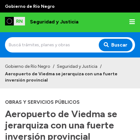
Gobierno de Río Negro
Seguridad y Justicia
Buscar
Inicio
Gobierno de Río Negro
/
Seguridad y Justicia
/
Aeropuerto de Viedma se jerarquiza con una fuerte
Institucional
inversión provincial
Misión
OBRAS Y SERVICIOS PÚBLICOS
Autoridades
Aeropuerto de Viedma se
Delegaciones
jerarquiza con una fuerte
Normativa
inversión provincial