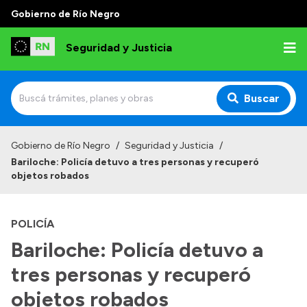
Gobierno de Río Negro
Seguridad y Justicia
Buscar
Inicio
Gobierno de Río Negro
/
Seguridad y Justicia
/
Bariloche: Policía detuvo a tres personas y recuperó
Institucional
objetos robados
Misión
POLICÍA
Autoridades
Bariloche: Policía detuvo a
Delegaciones
tres personas y recuperó
Normativa
objetos robados