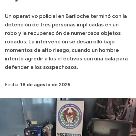
Transparencia
Un operativo policial en Bariloche terminó con la
Presupuesto
detención de tres personas implicadas en un
Boletín Oficial
robo y la recuperación de numerosos objetos
robados. La intervención se desarrolló bajo
Compras y licitaciones
momentos de alto riesgo, cuando un hombre
Consulta de expedientes
intentó agredir a los efectivos con una pala para
Consulta de pago a proveedores
defender a los sospechosos.
Convocatorias
Intranet
Fecha:
18 de agosto de 2025
Login