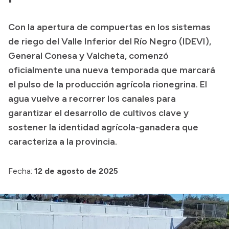
Transparencia
Con la apertura de compuertas en los sistemas
Presupuesto
de riego del Valle Inferior del Río Negro (IDEVI),
Boletín Oficial
General Conesa y Valcheta, comenzó
oficialmente una nueva temporada que marcará
Compras y licitaciones
el pulso de la producción agrícola rionegrina. El
Consulta de expedientes
agua vuelve a recorrer los canales para
Consulta de pago a proveedores
garantizar el desarrollo de cultivos clave y
Convocatorias
sostener la identidad agrícola-ganadera que
Intranet
caracteriza a la provincia.
Login
Fecha:
12 de agosto de 2025