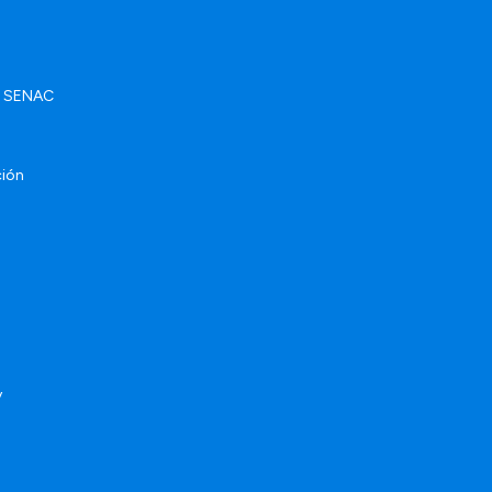
ad SENAC
ción
y