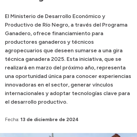
Transparencia
El Ministerio de Desarrollo Económico y
Presupuesto
Productivo de Río Negro, a través del Programa
Boletín Oficial
Ganadero, ofrece financiamiento para
productores ganaderos y técnicos
Compras y licitaciones
agropecuarios que deseen sumarse a una gira
Consulta de expedientes
técnica ganadera 2025. Esta iniciativa, que se
Consulta de pago a proveedores
realizará en marzo del próximo año, representa
Convocatorias
una oportunidad única para conocer experiencias
Intranet
innovadoras en el sector, generar vínculos
Login
internacionales y adoptar tecnologías clave para
el desarrollo productivo.
Fecha:
13 de diciembre de 2024