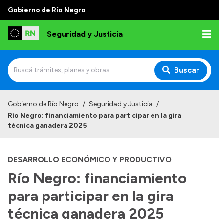
Gobierno de Río Negro
Seguridad y Justicia
Buscar
Inicio
Gobierno de Río Negro
/
Seguridad y Justicia
/
Río Negro: financiamiento para participar en la gira
Institucional
técnica ganadera 2025
Misión
DESARROLLO ECONÓMICO Y PRODUCTIVO
Autoridades
Río Negro: financiamiento
Delegaciones
para participar en la gira
Normativa
técnica ganadera 2025