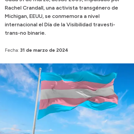
Rachel Crandall, una activista transgénero de
Transparencia
Michigan, EEUU, se conmemora a nivel
Presupuesto
internacional el Día de la Visibilidad travesti-
Boletín Oficial
trans-no binarie.
Compras y licitaciones
Fecha:
31 de marzo de 2024
Consulta de expedientes
Consulta de pago a proveedores
Convocatorias
Intranet
Login