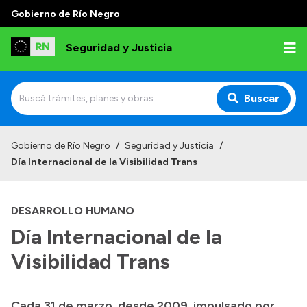
Gobierno de Río Negro
Seguridad y Justicia
Buscar
Inicio
Gobierno de Río Negro
/
Seguridad y Justicia
/
Día Internacional de la Visibilidad Trans
Institucional
Misión
DESARROLLO HUMANO
Autoridades
Día Internacional de la
Delegaciones
Visibilidad Trans
Normativa
Cada 31 de marzo, desde 2009, impulsado por