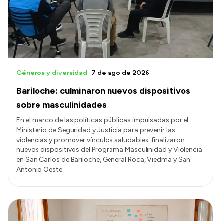
Transparencia
Presupuesto
Boletín Oficial
Compras y licitaciones
Géneros y diversidad
7 de ago de 2026
Consulta de expedientes
Bariloche: culminaron nuevos dispositivos
Consulta de pago a proveedores
sobre masculinidades
Convocatorias
En el marco de las políticas públicas impulsadas por el
Ministerio de Seguridad y Justicia para prevenir las
Intranet
violencias y promover vínculos saludables, finalizaron
Login
nuevos dispositivos del Programa Masculinidad y Violencia
en San Carlos de Bariloche, General Roca, Viedma y San
Antonio Oeste.