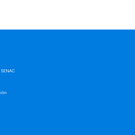
ad SENAC
ción