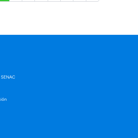
ad SENAC
ción