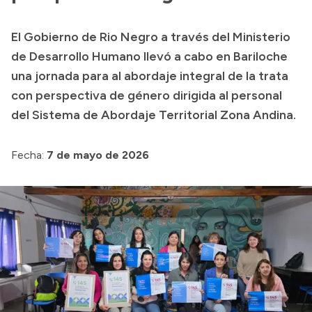
Transparencia
El Gobierno de Rio Negro a través del Ministerio
Presupuesto
de Desarrollo Humano llevó a cabo en Bariloche
Boletín Oficial
una jornada para al abordaje integral de la trata
con perspectiva de género dirigida al personal
Compras y licitaciones
del Sistema de Abordaje Territorial Zona Andina.
Consulta de expedientes
Consulta de pago a proveedores
Fecha:
7 de mayo de 2026
Convocatorias
Intranet
Login