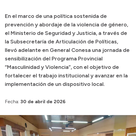
Transparencia
En el marco de una política sostenida de
Presupuesto
prevención y abordaje de la violencia de género,
Boletín Oficial
el Ministerio de Seguridad y Justicia, a través de
la Subsecretaría de Articulación de Políticas,
Compras y licitaciones
llevó adelante en General Conesa una jornada de
Consulta de expedientes
sensibilización del Programa Provincial
Consulta de pago a proveedores
“Masculinidad y Violencia”, con el objetivo de
Convocatorias
fortalecer el trabajo institucional y avanzar en la
Intranet
implementación de un dispositivo local.
Login
Fecha:
30 de abril de 2026