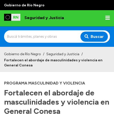
Gobierno de Río Negro
Seguridad y Justicia
Buscar
Inicio
Gobierno de Río Negro
/
Seguridad y Justicia
/
Fortalecen el abordaje de masculinidades y violencia en
Institucional
General Conesa
Misión
PROGRAMA MASCULINIDAD Y VIOLENCIA
Autoridades
Fortalecen el abordaje de
Delegaciones
masculinidades y violencia en
Normativa
General Conesa