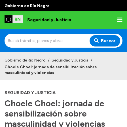
Gobierno de Río Negro
Seguridad y Justicia
Buscar
Inicio
Gobierno de Río Negro
/
Seguridad y Justicia
/
Choele Choel: jornada de sensibilización sobre
Institucional
masculinidad y violencias
Misión
SEGURIDAD Y JUSTICIA
Autoridades
Choele Choel: jornada de
Delegaciones
sensibilización sobre
Normativa
masculinidad y violencias