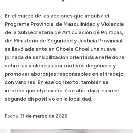
Transparencia
En el marco de las acciones que impulsa el
Presupuesto
Programa Provincial de Masculinidad y Violencia
Boletín Oficial
de la Subsecretaría de Articulación de Políticas,
del Ministerio de Seguridad y Justicia Provincial,
Compras y licitaciones
se llevó adelante en Choele Choel una nueva
Consulta de expedientes
jornada de sensibilización orientada a reflexionar
Consulta de pago a proveedores
sobre las violencias por motivos de género y
Convocatorias
promover abordajes responsables en el trabajo
Intranet
con varones. En ese contexto, también se
Login
informó que el próximo 7 de abril dará inicio el
segundo dispositivo en la localidad.
Fecha:
31 de marzo de 2026