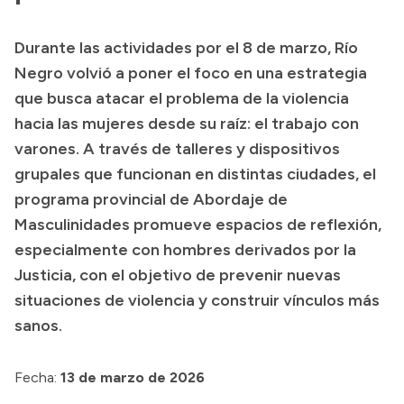
Transparencia
Durante las actividades por el 8 de marzo, Río
Presupuesto
Negro volvió a poner el foco en una estrategia
Boletín Oficial
que busca atacar el problema de la violencia
hacia las mujeres desde su raíz: el trabajo con
Compras y licitaciones
varones. A través de talleres y dispositivos
Consulta de expedientes
grupales que funcionan en distintas ciudades, el
Consulta de pago a proveedores
programa provincial de Abordaje de
Convocatorias
Masculinidades promueve espacios de reflexión,
Intranet
especialmente con hombres derivados por la
Login
Justicia, con el objetivo de prevenir nuevas
situaciones de violencia y construir vínculos más
sanos.
Fecha:
13 de marzo de 2026