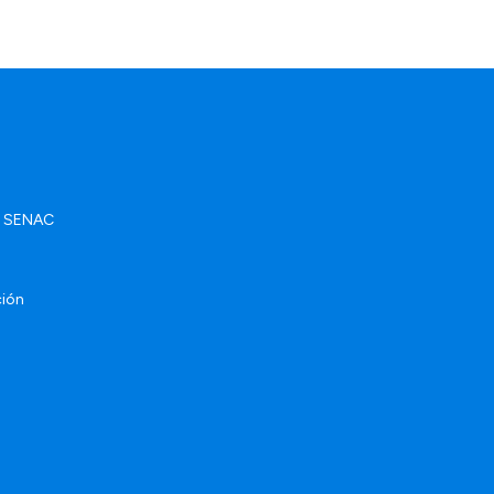
ad SENAC
ción