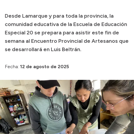
Transparencia
Desde Lamarque y para toda la provincia, la
Presupuesto
comunidad educativa de la Escuela de Educación
Boletín Oficial
Especial 20 se prepara para asistir este fin de
semana al Encuentro Provincial de Artesanos que
Compras y licitaciones
se desarrollará en Luis Beltrán.
Consulta de expedientes
Consulta de pago a proveedores
Fecha:
12 de agosto de 2025
Convocatorias
Intranet
Login