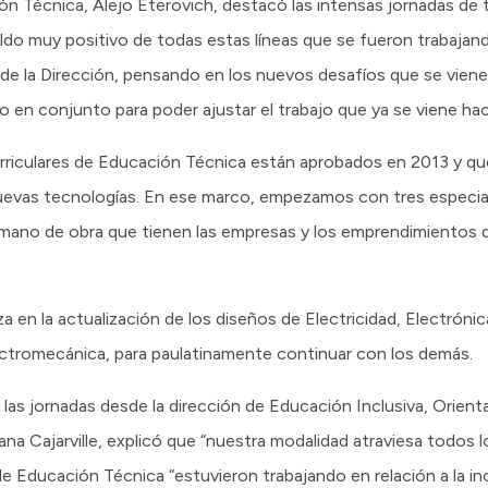
ón Técnica, Alejo Eterovich, destacó las intensas jornadas de 
aldo muy positivo de todas estas líneas que se fueron trabaja
de la Dirección, pensando en los nuevos desafíos que se vien
jo en conjunto para poder ajustar el trabajo que ya se viene ha
urriculares de Educación Técnica están aprobados en 2013 y q
s nuevas tecnologías. En ese marco, empezamos con tres especi
 mano de obra que tienen las empresas y los emprendimientos 
za en la actualización de los diseños de Electricidad, Electrón
ectromecánica, para paulatinamente continuar con los demás.
as jornadas desde la dirección de Educación Inclusiva, Orient
ana Cajarville, explicó que “nuestra modalidad atraviesa todos l
de Educación Técnica “estuvieron trabajando en relación a la i