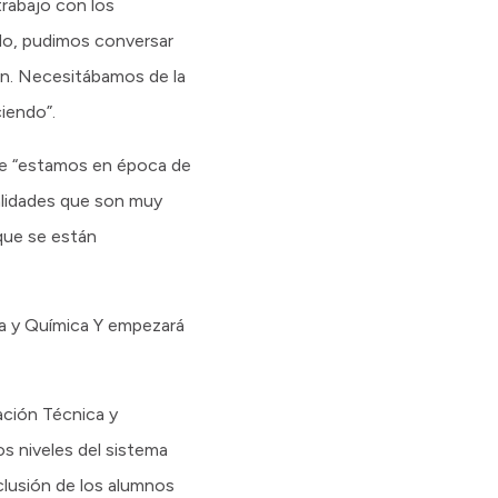
trabajo con los
ndo, pudimos conversar
en. Necesitábamos de la
ciendo”.
ue “estamos en época de
alidades que son muy
que se están
ica y Química Y empezará
ación Técnica y
os niveles del sistema
nclusión de los alumnos