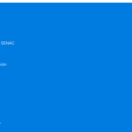
ad SENAC
ción
y