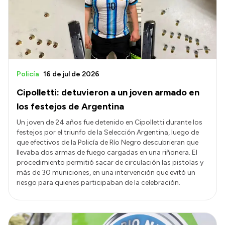
Transparencia
Presupuesto
Boletín Oficial
Compras y licitaciones
Policía
16 de jul de 2026
Consulta de expedientes
Cipolletti: detuvieron a un joven armado en
Consulta de pago a proveedores
los festejos de Argentina
Convocatorias
Un joven de 24 años fue detenido en Cipolletti durante los
festejos por el triunfo de la Selección Argentina, luego de
Intranet
que efectivos de la Policía de Río Negro descubrieran que
Login
llevaba dos armas de fuego cargadas en una riñonera. El
procedimiento permitió sacar de circulación las pistolas y
más de 30 municiones, en una intervención que evitó un
riesgo para quienes participaban de la celebración.