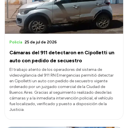
Transparencia
Presupuesto
Boletín Oficial
Compras y licitaciones
Policía
25 de jul de 2026
Consulta de expedientes
Cámaras del 911 detectaron en Cipolletti un
Consulta de pago a proveedores
auto con pedido de secuestro
Convocatorias
El trabajo atento de los operadores del sistema de
videovigilancia del 911 RN Emergencias permitió detectar
Intranet
en Cipolletti un auto con pedido de secuestro vigente
Login
ordenado por un juzgado comercial de la Ciudad de
Buenos Aires. Gracias al seguimiento realizado desde las
cámaras y a la inmediata intervención policial, el vehículo
fue localizado, verificado y puesto a disposición de la
Justicia.