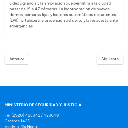
videovigilancia y la ampliación que permitirá a la ciudad
pasar de 19 a 47 cámaras. La incorporación de nuevos
domos, cámaras fijas y lectores automáticos de patentes
(LPR) fortalecerá la prevención del delito y la respuesta ante
emergencias.
Anterior
Siguiente
MINISTERIO DE SEGURIDAD Y JUSTICIA
Tel. (2920) 425842 / 428649
Caseros 1425
Viedma. Río Negro