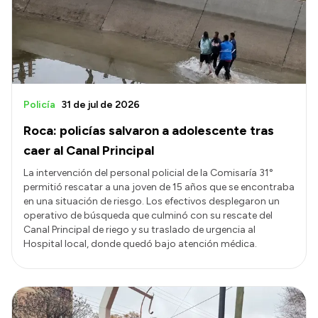
Transparencia
Presupuesto
Boletín Oficial
Compras y licitaciones
Policía
31 de jul de 2026
Consulta de expedientes
Roca: policías salvaron a adolescente tras
Consulta de pago a proveedores
caer al Canal Principal
Convocatorias
La intervención del personal policial de la Comisaría 31°
permitió rescatar a una joven de 15 años que se encontraba
Intranet
en una situación de riesgo. Los efectivos desplegaron un
Login
operativo de búsqueda que culminó con su rescate del
Canal Principal de riego y su traslado de urgencia al
Hospital local, donde quedó bajo atención médica.